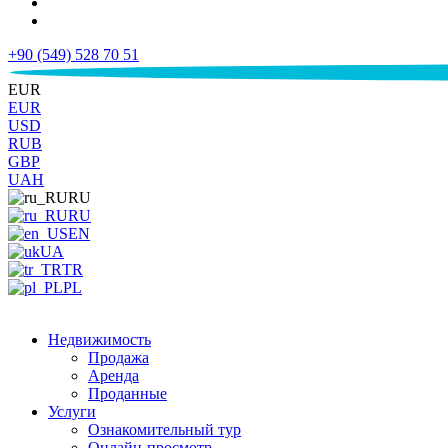
+90 (549) 528 70 51
€
EUR
EUR
USD
RUB
GBP
UAH
RU
RU
EN
UA
TR
PL
Недвижимость
Продажа
Аренда
Проданные
Услуги
Ознакомительный тур
Онлайн-просмотр