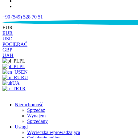
+90 (549) 528 70 51
€
EUR
EUR
USD
POCIERAĆ
GBP
UAH
PL
PL
EN
RU
UA
TR
Nieruchomość
Sprzedaż
Wynajem
Sprzedany
Usługi
Wycieczka wprowadzająca
Oglądanie online