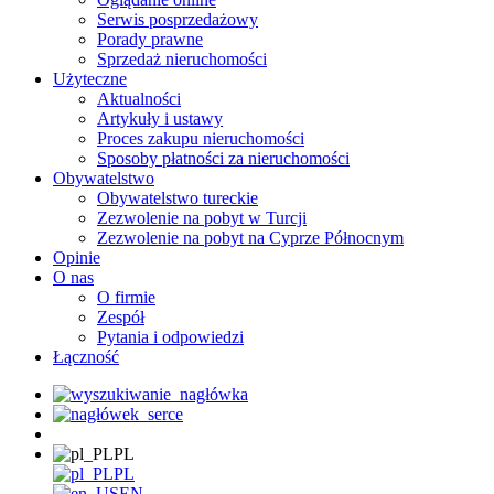
Serwis posprzedażowy
Porady prawne
Sprzedaż nieruchomości
Użyteczne
Aktualności
Artykuły i ustawy
Proces zakupu nieruchomości
Sposoby płatności za nieruchomości
Obywatelstwo
Obywatelstwo tureckie
Zezwolenie na pobyt w Turcji
Zezwolenie na pobyt na Cyprze Północnym
Opinie
O nas
O firmie
Zespół
Pytania i odpowiedzi
Łączność
PL
PL
EN