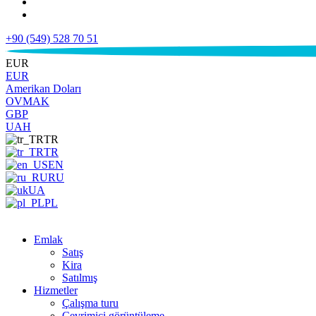
+90 (549) 528 70 51
€
EUR
EUR
Amerikan Doları
OVMAK
GBP
UAH
TR
TR
EN
RU
UA
PL
Emlak
Satış
Kira
Satılmış
Hizmetler
Çalışma turu
Çevrimiçi görüntüleme