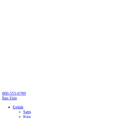
800-555-6789
İlan Ekle
Emlak
Satış
Kira