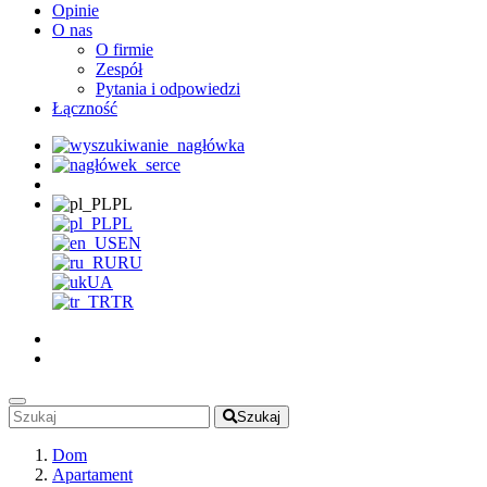
Opinie
O nas
O firmie
Zespół
Pytania i odpowiedzi
Łączność
PL
PL
EN
RU
UA
TR
Szukaj
Dom
Apartament