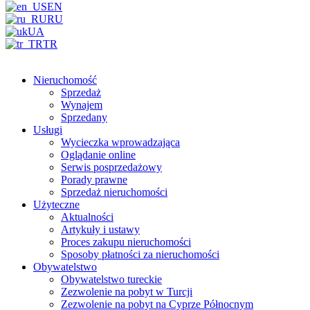
EN
RU
UA
TR
Nieruchomość
Sprzedaż
Wynajem
Sprzedany
Usługi
Wycieczka wprowadzająca
Oglądanie online
Serwis posprzedażowy
Porady prawne
Sprzedaż nieruchomości
Użyteczne
Aktualności
Artykuły i ustawy
Proces zakupu nieruchomości
Sposoby płatności za nieruchomości
Obywatelstwo
Obywatelstwo tureckie
Zezwolenie na pobyt w Turcji
Zezwolenie na pobyt na Cyprze Północnym