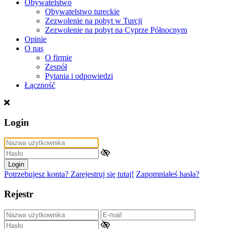
Obywatelstwo
Obywatelstwo tureckie
Zezwolenie na pobyt w Turcji
Zezwolenie na pobyt na Cyprze Północnym
Opinie
O nas
O firmie
Zespół
Pytania i odpowiedzi
Łączność
Login
Login
Potrzebujesz konta? Zarejestruj się tutaj!
Zapomniałeś hasła?
Rejestr