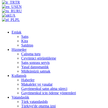
TR
EN
RU
UA
PL
Emlak
Satış
Kira
Satılmış
Hizmetler
Çalışma turu
Çevrimiçi görüntüleme
Satış sonrası servis
Yasal danışmanlık
Mülkünüzü satmak
Kullanışlı
Haberler
Makaleler ve yasalar
Gayrimenkul satın alma süreci
Gayrimenkul için ödeme yöntemleri
Vatandaşlık
Türk vatandaşlığı
Türkiye'de oturma izni