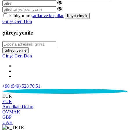
katılıyorum
şartlar ve koşullar
Kayıt olmak
Girişe Geri Dön
Şifreyi yenile
Şifreyi yenile
Girişe Geri Dön
+90 (549) 528 70 51
€
EUR
EUR
Amerikan Doları
OVMAK
GBP
UAH
TR