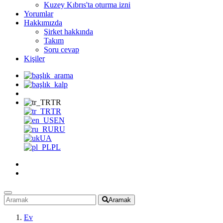
Kuzey Kıbrıs'ta oturma izni
Yorumlar
Hakkımızda
Şirket hakkında
Takım
Soru cevap
Kişiler
TR
TR
EN
RU
UA
PL
Aramak
Ev