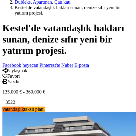
Dubleks
,
Apartman
,
Çatı katı
Kestel'de vatandaşlık hakları sunan, denize sıfır yeni bir
yatırım projesi.
Kestel'de vatandaşlık hakları
sunan, denize sıfır yeni bir
yatırım projesi.
Facebook
heyecan
Pinterest'te
Naber
E-posta
Paylaşmak
Favori
Yazdır
135.000
€
-
360.000
€
3522
vatandaşlık
taksit planı