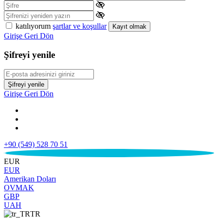
katılıyorum
şartlar ve koşullar
Kayıt olmak
Girişe Geri Dön
Şifreyi yenile
Şifreyi yenile
Girişe Geri Dön
+90 (549) 528 70 51
€
EUR
EUR
Amerikan Doları
OVMAK
GBP
UAH
TR