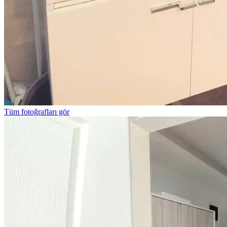
Tüm fotoğrafları gör