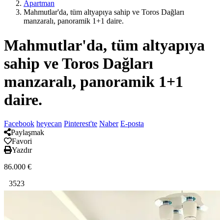
Apartman
Mahmutlar'da, tüm altyapıya sahip ve Toros Dağları
manzaralı, panoramik 1+1 daire.
Mahmutlar'da, tüm altyapıya
sahip ve Toros Dağları
manzaralı, panoramik 1+1
daire.
Facebook
heyecan
Pinterest'te
Naber
E-posta
Paylaşmak
Favori
Yazdır
86.000
€
3523