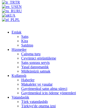
TR
EN
RU
UA
PL
Emlak
Satış
Kira
Satılmış
Hizmetler
Çalışma turu
Çevrimiçi görüntüleme
Satış sonrası servis
Yasal danışmanlık
Mülkünüzü satmak
Kullanışlı
Haberler
Makaleler ve yasalar
Gayrimenkul satın alma süreci
Gayrimenkul için ödeme yöntemleri
Vatandaşlık
Türk vatandaşlığı
Türkiye'de oturma izni