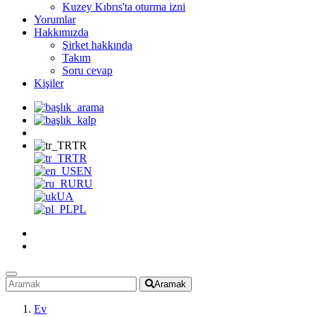
Kuzey Kıbrıs'ta oturma izni
Yorumlar
Hakkımızda
Şirket hakkında
Takım
Soru cevap
Kişiler
TR
TR
EN
RU
UA
PL
Aramak
Ev