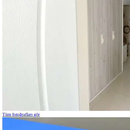
Tüm fotoğrafları gör