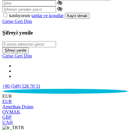
katılıyorum
şartlar ve koşullar
Kayıt olmak
Girişe Geri Dön
Şifreyi yenile
Şifreyi yenile
Girişe Geri Dön
+90 (549) 528 70 51
€
EUR
EUR
Amerikan Doları
OVMAK
GBP
UAH
TR