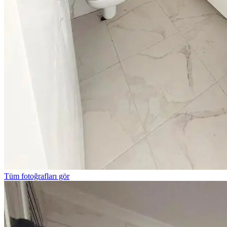
Tüm fotoğrafları gör