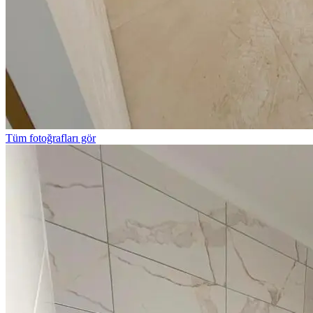
Tüm fotoğrafları gör