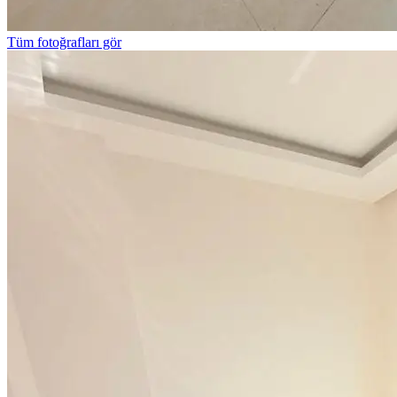
Tüm fotoğrafları gör