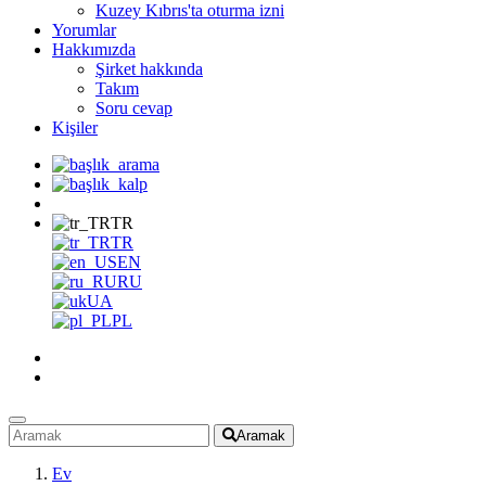
Kuzey Kıbrıs'ta oturma izni
Yorumlar
Hakkımızda
Şirket hakkında
Takım
Soru cevap
Kişiler
TR
TR
EN
RU
UA
PL
Aramak
Ev