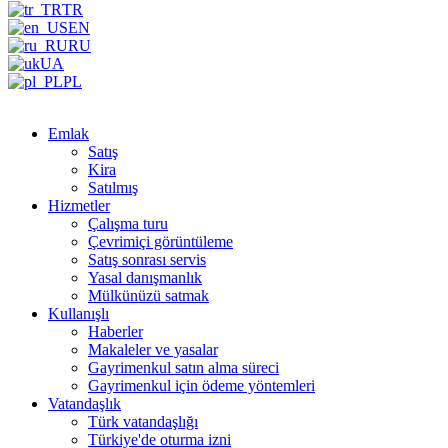
TR
EN
RU
UA
PL
Emlak
Satış
Kira
Satılmış
Hizmetler
Çalışma turu
Çevrimiçi görüntüleme
Satış sonrası servis
Yasal danışmanlık
Mülkünüzü satmak
Kullanışlı
Haberler
Makaleler ve yasalar
Gayrimenkul satın alma süreci
Gayrimenkul için ödeme yöntemleri
Vatandaşlık
Türk vatandaşlığı
Türkiye'de oturma izni