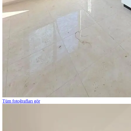
Tüm fotoğrafları gör