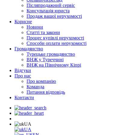
Післяпродажний сервіс
Консультація юриста
Продаж вашої нерухомості
Корисне
Новини
Статті та закони
Процес купівлі нерухомості
Способи оплати нерухомості
Громадянство
Турецьке громадянство
ВНЖ у Туреччині
ВНЖ на Північному Кіпрі
Відгуки
Про нас
Про компанію
Команда
Питання відповідь
Контакти
UA
UA
EN