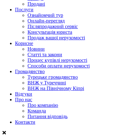
Продані
Послуги
Ознайомчий тур
Онлайн-перегляд
Післяпродажний сервіс
Консультація юриста
Продаж вашої нерухомості
Корисне
Новини
Статті та закони
Процес купівлі нерухомості
Способи оплати нерухомості
Громадянство
Турецьке громадянство
ВНЖ у Туреччині
ВНЖ на Північному Кіпрі
Відгуки
Про нас
Про компанію
Команда
Питання відповідь
Контакти