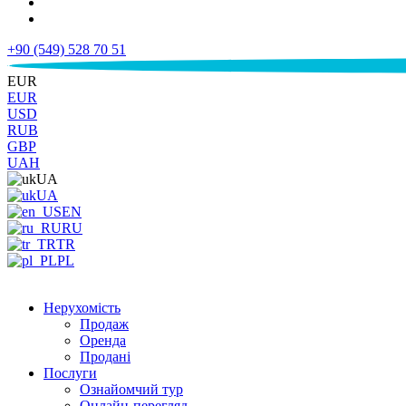
+90 (549) 528 70 51
€
EUR
EUR
USD
RUB
GBP
UAH
UA
UA
EN
RU
TR
PL
Нерухомість
Продаж
Оренда
Продані
Послуги
Ознайомчий тур
Онлайн-перегляд