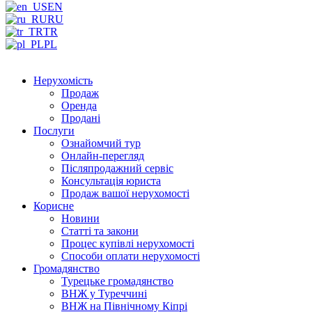
EN
RU
TR
PL
Нерухомість
Продаж
Оренда
Продані
Послуги
Ознайомчий тур
Онлайн-перегляд
Післяпродажний сервіс
Консультація юриста
Продаж вашої нерухомості
Корисне
Новини
Статті та закони
Процес купівлі нерухомості
Способи оплати нерухомості
Громадянство
Турецьке громадянство
ВНЖ у Туреччині
ВНЖ на Північному Кіпрі