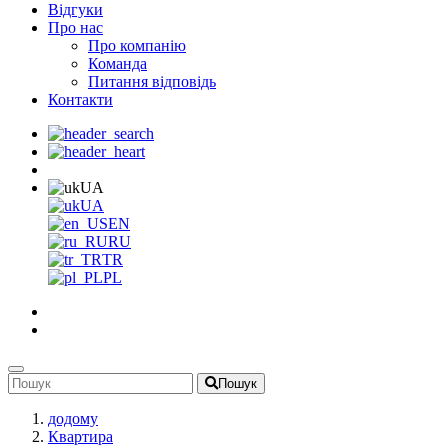
Відгуки
Про нас
Про компанію
Команда
Питання відповідь
Контакти
UA
UA
EN
RU
TR
PL
Пошук
додому
Квартира