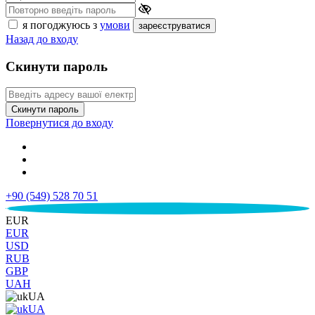
я погоджуюсь з
умови
зареєструватися
Назад до входу
Скинути пароль
Скинути пароль
Повернутися до входу
+90 (549) 528 70 51
€
EUR
EUR
USD
RUB
GBP
UAH
UA
UA