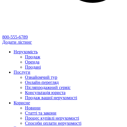
800-555-6789
Додати лістинг
Нерухомість
Продаж
Оренда
Продані
Послуги
Ознайомчий тур
Онлайн-перегляд
Післяпродажний сервіс
Консультація юриста
Продаж вашої нерухомості
Корисне
Новини
Статті та закони
Процес купівлі нерухомості
Способи оплати нерухомості