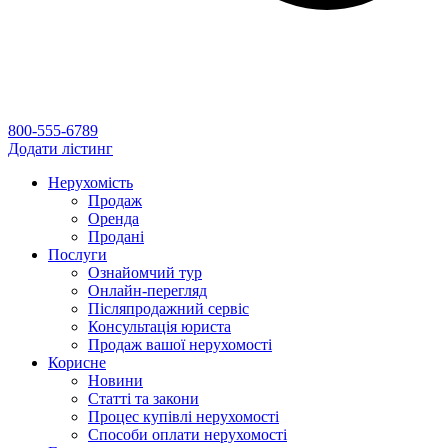
800-555-6789
Додати лістинг
Нерухомість
Продаж
Оренда
Продані
Послуги
Ознайомчий тур
Онлайн-перегляд
Післяпродажний сервіс
Консультація юриста
Продаж вашої нерухомості
Корисне
Новини
Статті та закони
Процес купівлі нерухомості
Способи оплати нерухомості