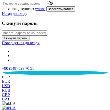
я погоджуюсь з
умови
зареєструватися
Назад до входу
Скинути пароль
Скинути пароль
Повернутися до входу
+90 (549) 528 70 51
€
EUR
EUR
USD
RUB
GBP
UAH
UA
UA