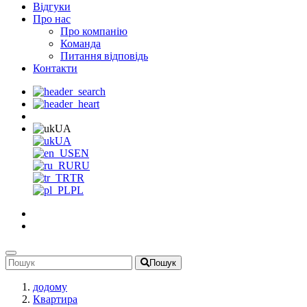
Відгуки
Про нас
Про компанію
Команда
Питання відповідь
Контакти
UA
UA
EN
RU
TR
PL
Пошук
додому
Квартира