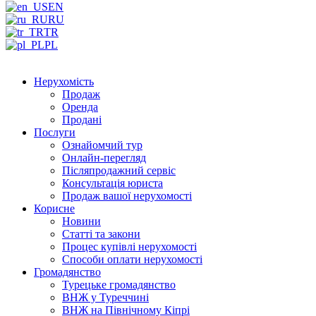
EN
RU
TR
PL
Нерухомість
Продаж
Оренда
Продані
Послуги
Ознайомчий тур
Онлайн-перегляд
Післяпродажний сервіс
Консультація юриста
Продаж вашої нерухомості
Корисне
Новини
Статті та закони
Процес купівлі нерухомості
Способи оплати нерухомості
Громадянство
Турецьке громадянство
ВНЖ у Туреччині
ВНЖ на Північному Кіпрі